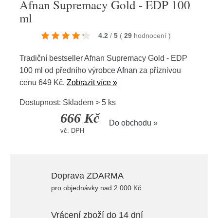
Afnan Supremacy Gold - EDP 100
ml
4.2
/
5
(
29
hodnocení
)
Tradiční bestseller Afnan Supremacy Gold - EDP
100 ml od předního výrobce
Afnan
za příznivou
cenu 649 Kč.
Zobrazit více »
Dostupnost: Skladem > 5 ks
666 Kč
Do obchodu »
vč. DPH
Doprava ZDARMA
pro objednávky nad 2.000 Kč
Vrácení zboží do 14 dní