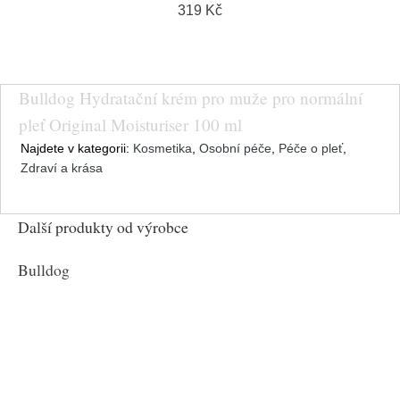
319 Kč
Bulldog Hydratační krém pro muže pro normální
pleť Original Moisturiser 100 ml
Najdete v kategorii:
Kosmetika
,
Osobní péče
,
Péče o pleť
,
Zdraví a krása
Další produkty od výrobce
Bulldog