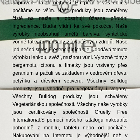
připraveni na to nejhorší. Při péči o váš obličej
počítáme se vším. Naše produkty jsou zaměřeny
čistě na muže a obsahují úžasné přírodní
ingredience. Buďte vlídní ke své pokožce. Naše
výrobky neobsahují umělá barviva, syntetické
vonné látky ani přísady z živočišných zdrojů. Naše
jedinečná směs 8 esenciálních olejů dodává tomuto
výrobku lehkou, svěží, mužnou vůni. Výrazné tóny z
bergamotu, citronu a limetky jsou vrstveny přes
geranium a pačuli se základem v cedrovém dřevu,
pelyňku a dřevitém vetiveru. Všechny Bulldog
produkty jsou vhodné pro vegetariány i vegany.
Všechny Bulldog produkty jsou schváleny
Vegetariánskou společností. Všechny naše výrobky
jsou certifikovány společností Cruelty Free
International.S pomocí našeho katalogu nakoupíte
pohodlně z mobilu, tabletu nebo od počítače.
Nakupování na internetu je výhodnější než v