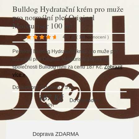
Bulldog Hydratační krém pro muže
pro normální pleť Original
Moisturiser 100 ml
4.7
/
5
(
15
hodnocení
)
Perfektní Bulldog Hydratační krém pro muže pro
normální pleť Original Moisturiser 100 ml od
společnosti
Bulldog
nyní za cenu 187 Kč.
Zobrazit
více »
Dostupnost: Skladem > 5 ks
187 Kč
Do obchodu »
vč. DPH
Doprava ZDARMA