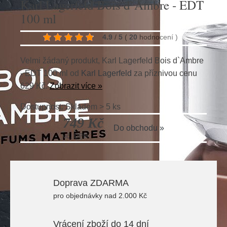
Karl Lagerfeld Bois d`Ambre - EDT
100 ml
4.9
/
5
(
20
hodnocení
)
Velmi žádaný produkt, Karl Lagerfeld Bois d`Ambre
- EDT 100 ml od
Karl Lagerfeld
za příznivou cenu
629 Kč.
Zobrazit více »
Dostupnost: Skladem > 5 ks
749 Kč
Do obchodu »
vč. DPH
Doprava ZDARMA
pro objednávky nad 2.000 Kč
Vrácení zboží do 14 dní