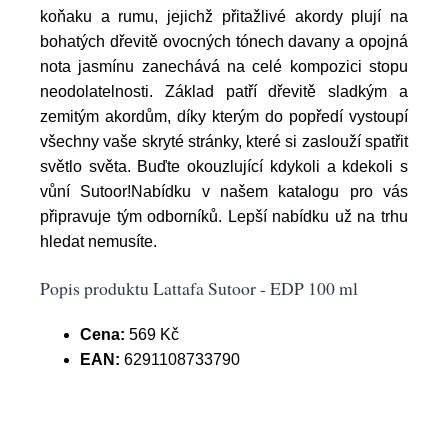
koňaku a rumu, jejichž přitažlivé akordy plují na
bohatých dřevitě ovocných tónech davany a opojná
nota jasmínu zanechává na celé kompozici stopu
neodolatelnosti. Základ patří dřevitě sladkým a
zemitým akordům, díky kterým do popředí vystoupí
všechny vaše skryté stránky, které si zaslouží spatřit
světlo světa. Buďte okouzlující kdykoli a kdekoli s
vůní Sutoor!Nabídku v našem katalogu pro vás
připravuje tým odborníků. Lepší nabídku už na trhu
hledat nemusíte.
Popis produktu Lattafa Sutoor - EDP 100 ml
Cena:
569 Kč
EAN:
6291108733790