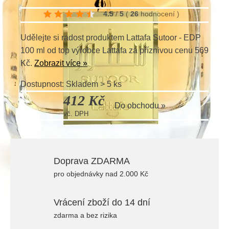
4.5
/
5
(
26
hodnocení
)
Udělejte si radost produktem Lattafa Sutoor - EDP
100 ml od top výrobce
Lattafa
za příznivou cenu 569
Kč.
Zobrazit více »
Dostupnost: Skladem > 5 ks
412 Kč
Do obchodu »
vč. DPH
Doprava ZDARMA
pro objednávky nad 2.000 Kč
Vrácení zboží do 14 dní
zdarma a bez rizika