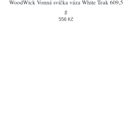
WoodWick Vonná svíčka váza White Teak 609,5
g
556 Kč