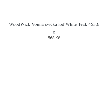
WoodWick Vonná svíčka loď White Teak 453,6
g
568 Kč