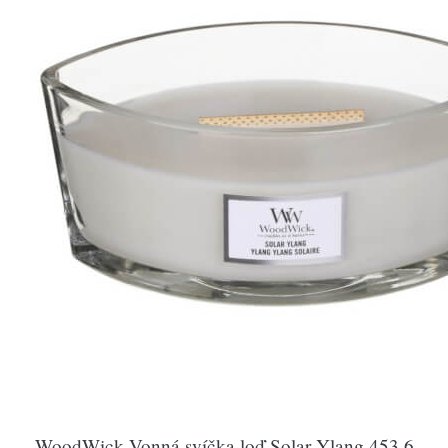
WoodWick Vonná svíčka loď Solar Ylang 453,6