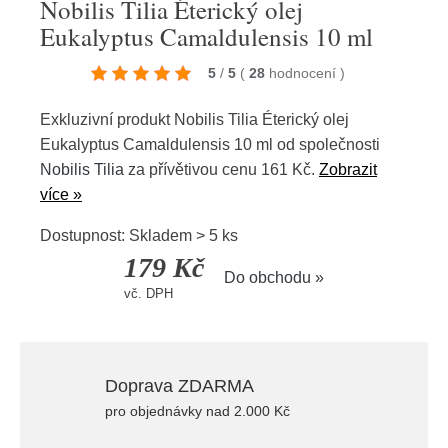
Nobilis Tilia Éterický olej
Eukalyptus Camaldulensis 10 ml
5
/
5
(
28
hodnocení
)
Exkluzivní produkt Nobilis Tilia Éterický olej
Eukalyptus Camaldulensis 10 ml od společnosti
Nobilis Tilia
za přívětivou cenu 161 Kč.
Zobrazit
více »
Dostupnost: Skladem > 5 ks
179 Kč
Do obchodu »
vč. DPH
Doprava ZDARMA
pro objednávky nad 2.000 Kč