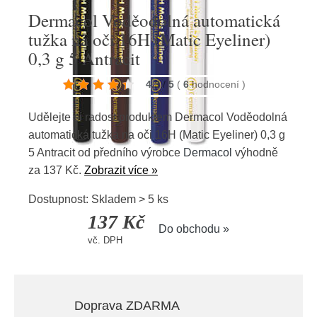
Dermacol Voděodolná automatická
tužka na oči 16H (Matic Eyeliner)
0,3 g 5 Antracit
4.3
/
5
(
6
hodnocení
)
Udělejte si radost produktem Dermacol Voděodolná
automatická tužka na oči 16H (Matic Eyeliner) 0,3 g
5 Antracit od předního výrobce
Dermacol
výhodně
za 137 Kč.
Zobrazit více »
Dostupnost: Skladem > 5 ks
137 Kč
Do obchodu »
vč. DPH
Doprava ZDARMA